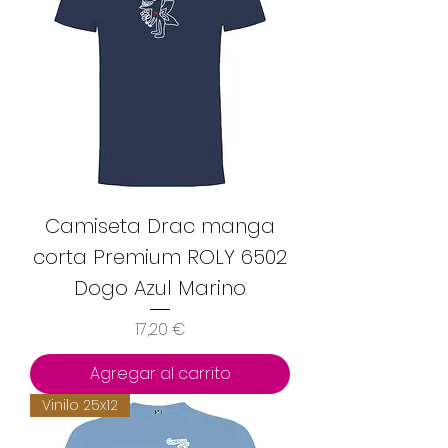
Camiseta Drac manga
corta Premium ROLY 6502
Dogo Azul Marino
Precio
17,20 €
Agregar al carrito
Vinilo 25x12