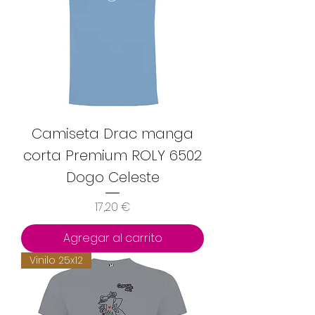
Camiseta Drac manga
corta Premium ROLY 6502
Dogo Celeste
Precio
17,20 €
Agregar al carrito
Vinilo 25x12