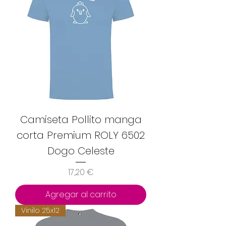
Camiseta Pollito manga
corta Premium ROLY 6502
Dogo Celeste
Precio
17,20 €
Agregar al carrito
Vinilo 25x12