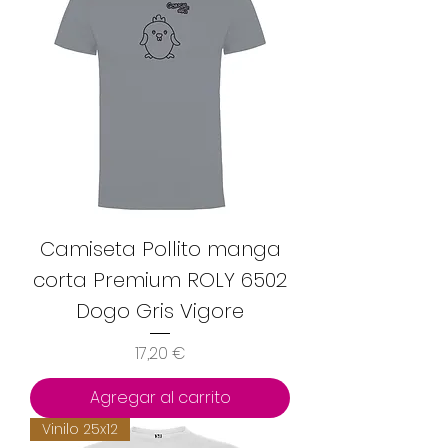
Camiseta Pollito manga
corta Premium ROLY 6502
Dogo Gris Vigore
Precio
17,20 €
Agregar al carrito
Vinilo 25x12