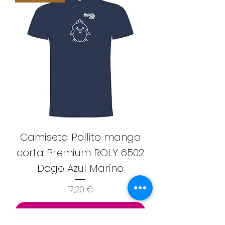
Camiseta Pollito manga
corta Premium ROLY 6502
Dogo Azul Marino
Precio
17,20 €
Agregar al carrito