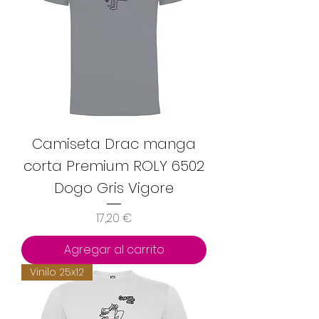
Camiseta Drac manga
corta Premium ROLY 6502
Dogo Gris Vigore
Precio
17,20 €
Agregar al carrito
Vinilo 25x12