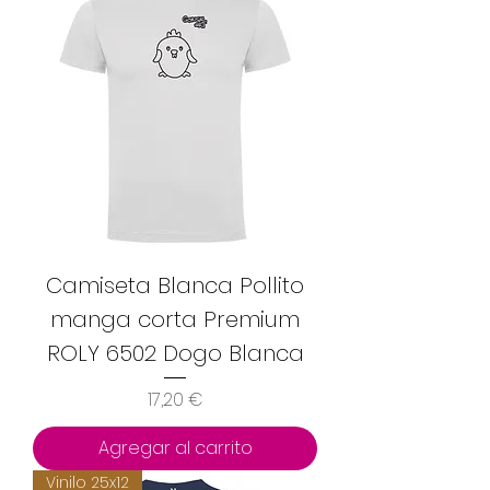
Camiseta Blanca Pollito
manga corta Premium
ROLY 6502 Dogo Blanca
Precio
17,20 €
Agregar al carrito
Vinilo 25x12