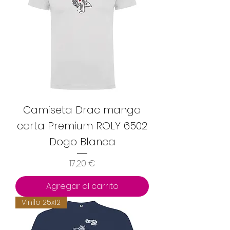
Camiseta Drac manga
corta Premium ROLY 6502
Dogo Blanca
Precio
17,20 €
Agregar al carrito
Vinilo 25x12