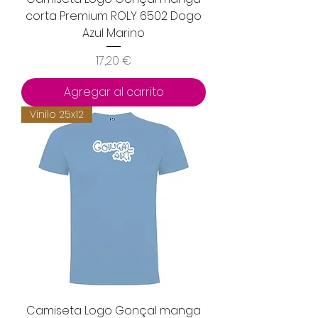
corta Premium ROLY 6502 Dogo
Azul Marino
Precio
17,20 €
Agregar al carrito
Vinilo 25x12
Camiseta Logo Gonçal manga