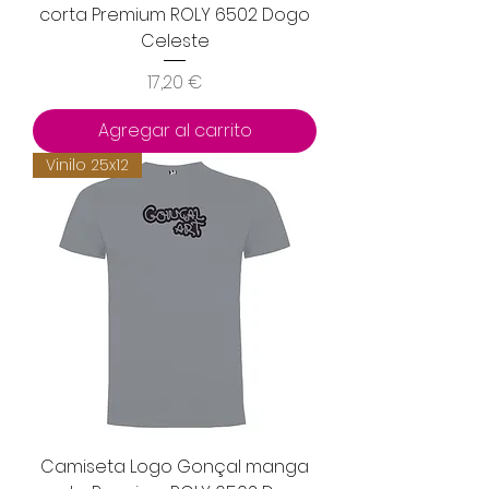
corta Premium ROLY 6502 Dogo
Celeste
Precio
17,20 €
Agregar al carrito
Vinilo 25x12
Camiseta Logo Gonçal manga