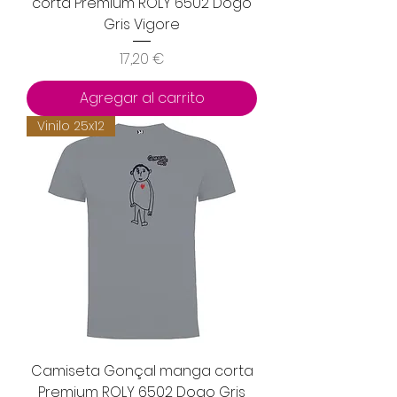
corta Premium ROLY 6502 Dogo
Gris Vigore
Precio
17,20 €
Agregar al carrito
Vinilo 25x12
Camiseta Gonçal manga corta
Premium ROLY 6502 Dogo Gris