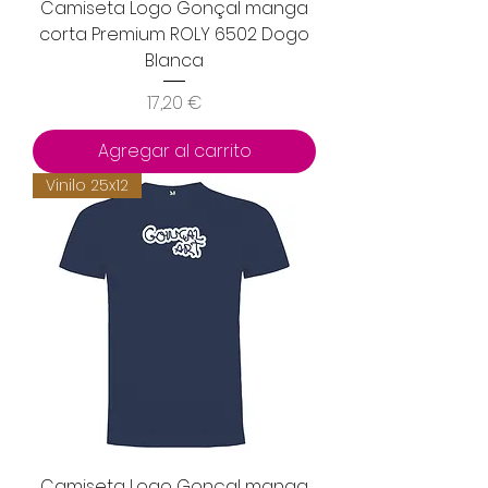
Camiseta Logo Gonçal manga
corta Premium ROLY 6502 Dogo
Blanca
Precio
17,20 €
Agregar al carrito
Vinilo 25x12
Camiseta Logo Gonçal manga