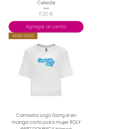
Celeste
Precio
17,20 €
Agregar al carrito
Vinilo 25x12
Camiseta Logo Gonçal en
manga corta para mujer ROLY