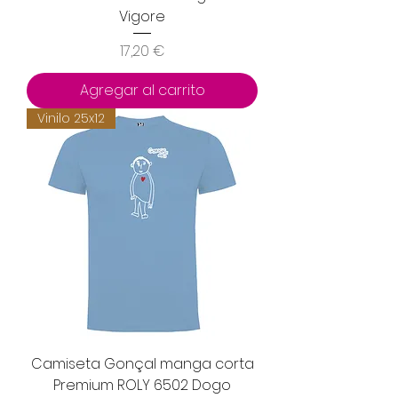
Vigore
Precio
17,20 €
Agregar al carrito
Vinilo 25x12
Camiseta Gonçal manga corta
Premium ROLY 6502 Dogo