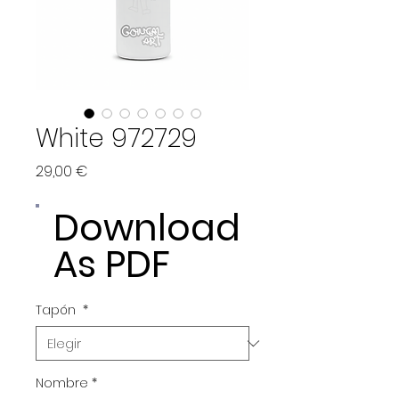
White 972729
Precio
29,00 €
Download
As PDF
Tapón
*
Nombre
*