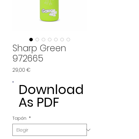
Sharp Green
972665
Precio
29,00 €
Download
As PDF
Tapón
*