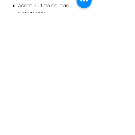
Acero 304 de calidad
alimentaria
Libre de BPA.
ATENCION AL CLIENTE
Politica de privacidad
Cockies
Contact