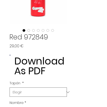
Red 972849
Precio
29,00 €
Download
As PDF
Tapón
*
Nombre
*