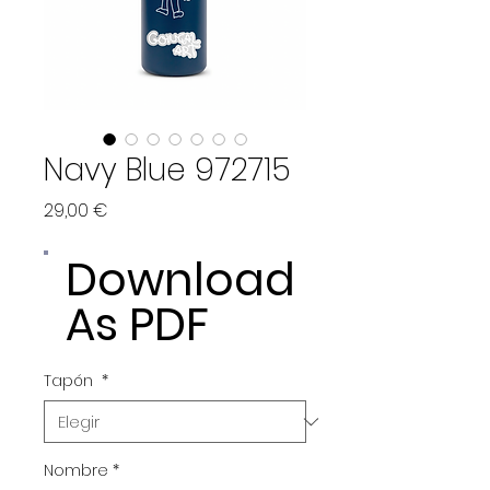
Navy Blue 972715
Precio
29,00 €
Download
As PDF
Tapón
*
Nombre
*