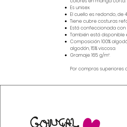
colores en manga corta.
Es unisex.
El cuello es redondo, de 
Tiene cubre costuras ref
Está confeccionada con c
También está disponible en
Composición: 100% algodón,
algodón, 15% viscosa.
Gramaje: 165 g/m².
Por compras superiores a