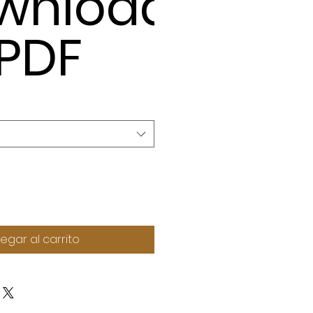
wnload
 PDF
egar al carrito