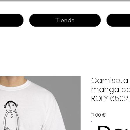
Tienda
Camiseta 
manga co
ROLY 6502
Precio
17,00 €