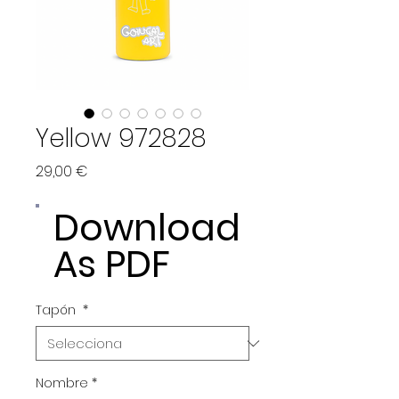
Yellow 972828
Price
29,00 €
Download
As PDF
Tapón
*
Nombre
*