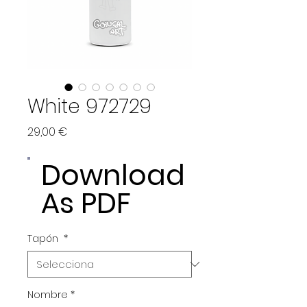
White 972729
Price
29,00 €
Download
As PDF
Tapón
*
Nombre
*