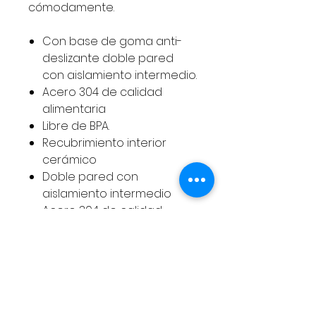
cómodamente.
Con base de goma anti-
deslizante doble pared
con aislamiento intermedio.
Acero 304 de calidad
alimentaria
Libre de BPA.
Recubrimiento interior
cerámico
Doble pared con
aislamiento intermedio
Acero 304 de calidad
alimentaria
Libre de BPA
Base de goma
antideslizante
24 horas fría – 12 horas
caliente