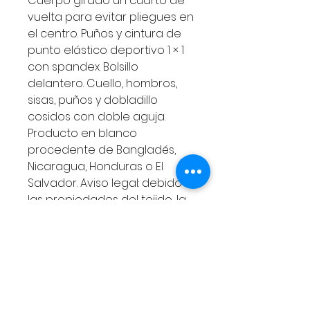
Cuerpo girado un cuarto de
vuelta para evitar pliegues en
el centro. Puños y cintura de
punto elástico deportivo 1 × 1
con spandex. Bolsillo
delantero. Cuello, hombros,
sisas, puños y dobladillo
cosidos con doble aguja.
Producto en blanco
procedente de Bangladés,
Nicaragua, Honduras o El
Salvador. Aviso legal: debido a
las propiedades del tejido, la
variante de color blanco
puede parecer más bien
blanco roto en lugar de
blanco brillante. Este
producto se fabrica bajo
demanda. Sin cantidades