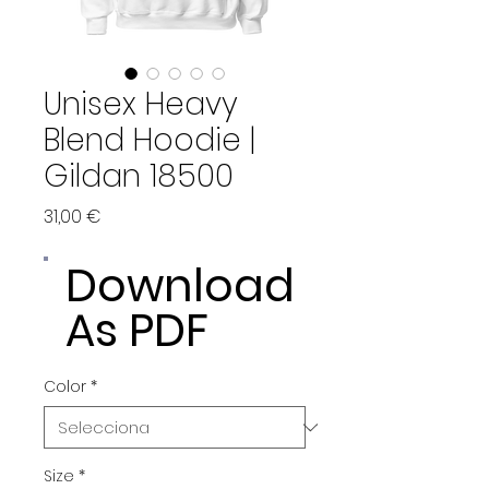
Unisex Heavy
Blend Hoodie |
Gildan 18500
Price
31,00 €
Download
As PDF
Color
*
Size
*