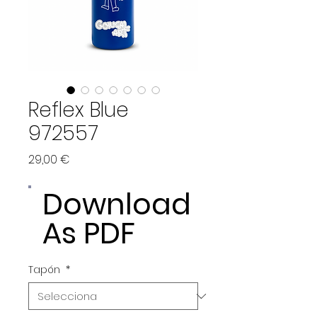
Reflex Blue
972557
Price
29,00 €
Download
As PDF
Tapón
*