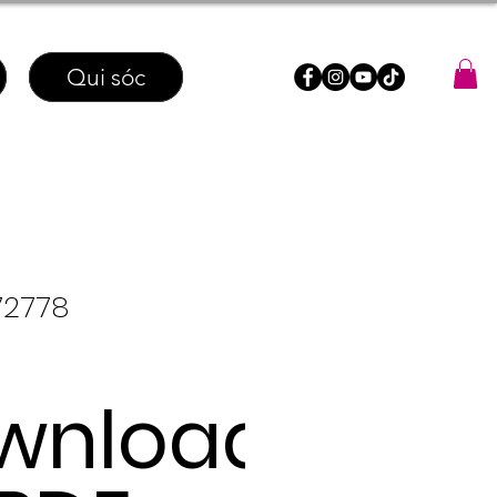
Qui sóc
72778
wnload