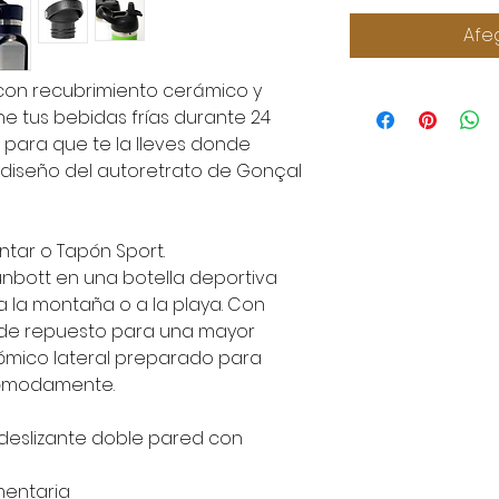
Afeg
e con recubrimiento cerámico y
 tus bebidas frías durante 24
2 para que te la lleves donde
 el diseño del autoretrato de Gonçal
ntar o Tapón Sport.
unbott en una botella deportiva
 a la montaña o a la playa. Con
a de repuesto para una mayor
ómico lateral preparado para
cómodamente.
eslizante doble pared con
mentaria