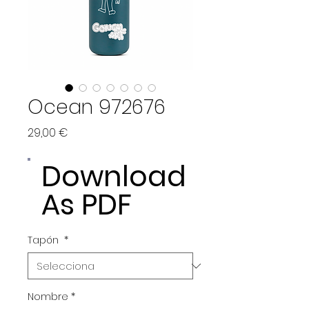
Ocean 972676
Price
29,00 €
Download
As PDF
Tapón
*
Nombre
*