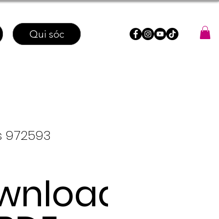
Qui sóc
s 972593
wnload