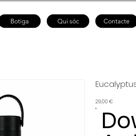
Botiga
Qui sóc
Contacte
Eucalyptu
Price
29,00 €
Do