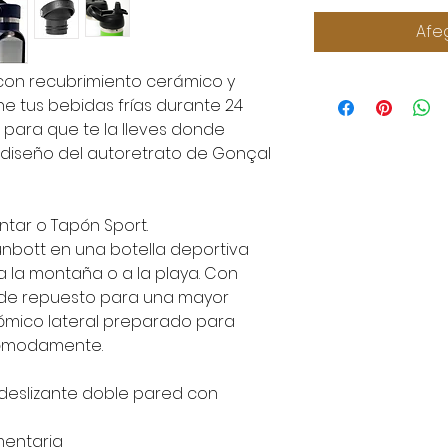
Afeg
e con recubrimiento cerámico y
 tus bebidas frías durante 24
2 para que te la lleves donde
 el diseño del autoretrato de Gonçal
ntar o Tapón Sport.
unbott en una botella deportiva
 a la montaña o a la playa. Con
a de repuesto para una mayor
ómico lateral preparado para
cómodamente.
eslizante doble pared con
mentaria