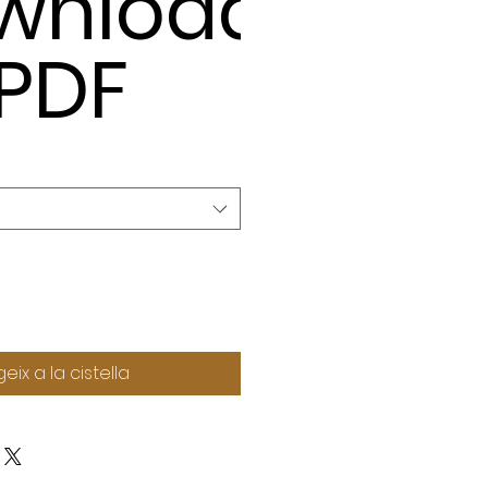
wnload
 PDF
eix a la cistella