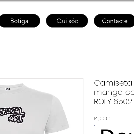
Botiga
Qui sóc
Contacte
Camiseta 
manga co
ROLY 6502
Price
14,00 €