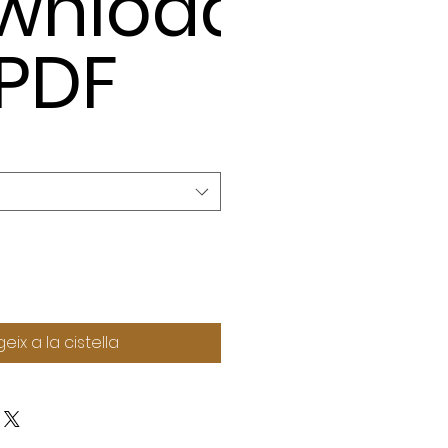
wnload
 PDF
eix a la cistella