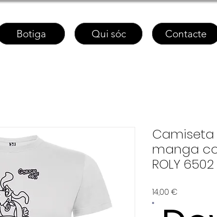
Botiga
Qui sóc
Contacte
Camiseta 
manga co
ROLY 6502
Price
14,00 €