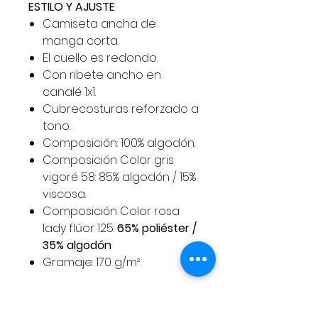
ESTILO Y AJUSTE
Camiseta ancha de
manga corta.
El cuello es redondo.
Con ribete ancho en
canalé 1x1.
Cubrecosturas reforzado a
tono.
Composición: 100% algodón.
Composición Color gris
vigoré 58: 85% algodón / 15%
viscosa.
Composición Color rosa
lady flúor 125:
65% poliéster /
35% algodón
Gramaje: 170 g/m².
Para compras superiores a 100
euros envíos gratis.