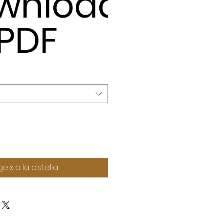
wnload
 PDF
eix a la cistella