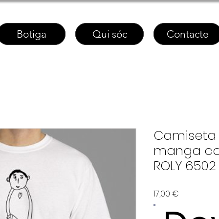
Botiga
Qui sóc
Contacte
Camiseta 
manga co
ROLY 6502
Price
17,00 €