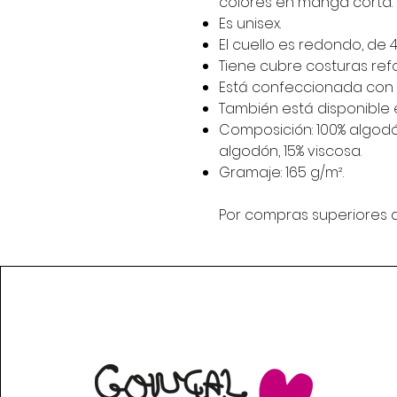
colores en manga corta.
Es unisex.
El cuello es redondo, de 
Tiene cubre costuras ref
Está confeccionada con c
También está disponible en
Composición: 100% algodón,
algodón, 15% viscosa.
Gramaje: 165 g/m².
Por compras superiores a