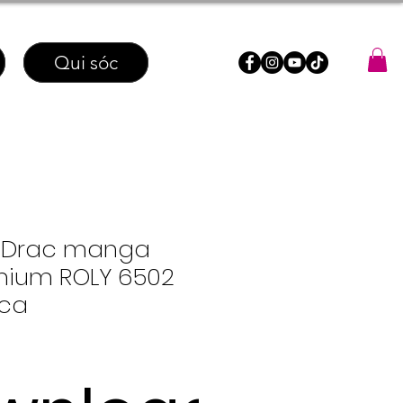
Qui sóc
 Drac manga
mium ROLY 6502
nca