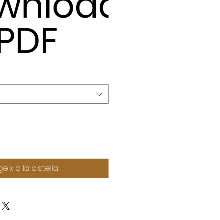
wnload
 PDF
eix a la cistella