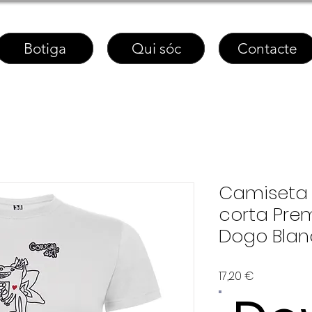
Botiga
Qui sóc
Contacte
Camiseta
corta Pre
Dogo Bla
Price
17,20 €