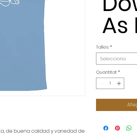
Do
As
Talles:
*
Selecciona
Quantitat
*
Afeg
, de buena calidad y variedad de