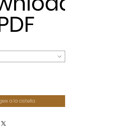
wnload
 PDF
eix a la cistella