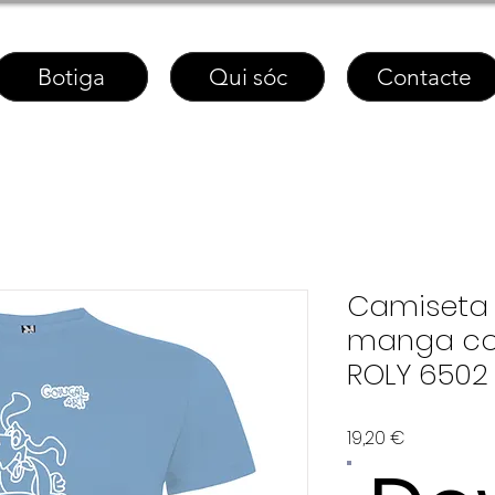
Botiga
Qui sóc
Contacte
Camiseta 
manga co
ROLY 6502
Price
19,20 €