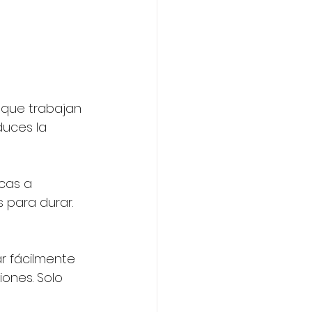
 que trabajan 
uces la 
cas a 
 para durar. 
 fácilmente 
ones. Solo 