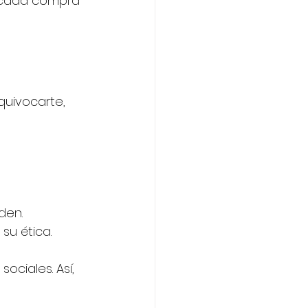
, cada compra 
quivocarte, 
den.
u ética.
ciales. Así, 