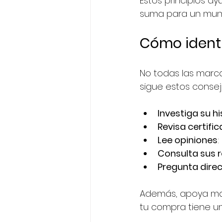
Estos principios ay
suma para un mund
Cómo identi
No todas las marca
sigue estos consej
Investiga su hi
Revisa certifi
Lee opiniones
:
Consulta sus r
Pregunta dir
Además, apoya mar
tu compra tiene u