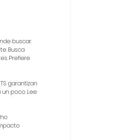
nde buscar. 
te. Busca 
s. Prefiere 
OTS garantizan 
a un poco. Lee 
cho 
impacto 