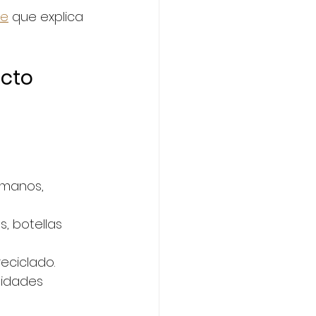
ne
 que explica 
cto 
umanos, 
, botellas 
reciclado.
nidades 