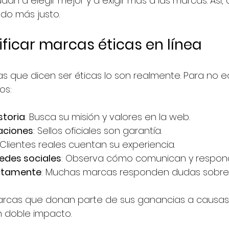
udan a elegir mejor y a exigir más a las marcas. Así
o más justo.
ficar marcas éticas en línea
s que dicen ser éticas lo son realmente. Para no e
os:
storia
: Busca su misión y valores en la web.
caciones
: Sellos oficiales son garantía.
 Clientes reales cuentan su experiencia.
edes sociales
: Observa cómo comunican y respon
ectamente
: Muchas marcas responden dudas sobre s
cas que donan parte de sus ganancias a causas so
n doble impacto.