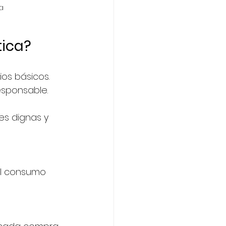
a
tica?
os básicos. 
esponsable.
es dignas y 
el consumo 